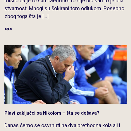
mislio da je to san. Međutim to nije bio san to je bila
stvarnost. Mnogi su šokirani tom odlukom. Posebno
zbog toga šta je […]
>>>
Plavi zaključci sa Nikolom – šta se dešava?
Danas ćemo se osvrnuti na dva prethodna kola ali i