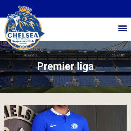
Početna
Novosti
Kolumne
Premier liga
Galerija
Kontakt