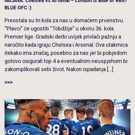
NAJAVA: Chelsea vs Arsenal – London is Blue or Red?
BLUE OFC :)
Preostala su tri kola za nas u domaćem prvenstvu.
“Plavci” će ugostiti “Tobdžije” u okviru 36. kola
Premier lige. Gradski derbi uvijek privlači pažnju a
naročito kada igraju Chelsea i Arsenal. Ova utakmica
itekako ima značaj, posebno za nas jer bi pobjedom
gotovo osigurali top 4 a eventualnim neuspjehom bi
zakomplikovali sebi život. Nakon ispadanja […]
>>>