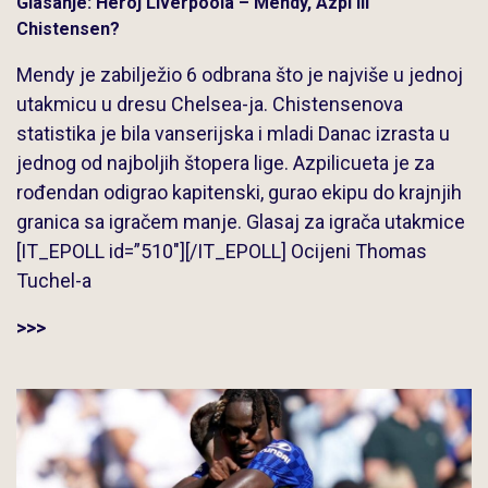
Glasanje: Heroj Liverpoola – Mendy, Azpi ili
Chistensen?
Mendy je zabilježio 6 odbrana što je najviše u jednoj
utakmicu u dresu Chelsea-ja. Chistensenova
statistika je bila vanserijska i mladi Danac izrasta u
jednog od najboljih štopera lige. Azpilicueta je za
rođendan odigrao kapitenski, gurao ekipu do krajnjih
granica sa igračem manje. Glasaj za igrača utakmice
[IT_EPOLL id=”510″][/IT_EPOLL] Ocijeni Thomas
Tuchel-a
>>>