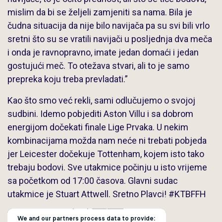
mislim da bi se željeli zamjeniti sa nama. Bila je
čudna situacija da nije bilo navijača pa su svi bili vrlo
sretni što su se vratili navijači u posljednja dva meča
i onda je ravnopravno, imate jedan domaći i jedan
gostujući meč. To otežava stvari, ali to je samo
prepreka koju treba prevladati.”
Kao što smo već rekli, sami odlučujemo o svojoj
sudbini. Idemo pobjediti Aston Villu i sa dobrom
energijom dočekati finale Lige Prvaka. U nekim
kombinacijama možda nam neće ni trebati pobjeda
jer Leicester dočekuje Tottenham, kojem isto tako
trebaju bodovi. Sve utakmice počinju u isto vrijeme
sa početkom od 17:00 časova. Glavni sudac
utakmice je Stuart Attwell. Sretno Plavci! #KTBFFH