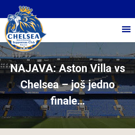
Početna
Novosti
Kolumne
NAJAVA: Aston Villa vs
Galerija
Chelsea – još jedno
Kontakt
finale…