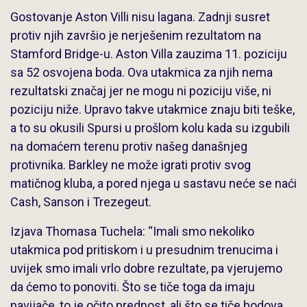
Gostovanje Aston Villi nisu lagana. Zadnji susret
protiv njih završio je nerješenim rezultatom na
Stamford Bridge-u. Aston Villa zauzima 11. poziciju
sa 52 osvojena boda. Ova utakmica za njih nema
rezultatski značaj jer ne mogu ni poziciju više, ni
poziciju niže. Upravo takve utakmice znaju biti teške,
a to su okusili Spursi u prošlom kolu kada su izgubili
na domaćem terenu protiv našeg današnjeg
protivnika. Barkley ne može igrati protiv svog
matičnog kluba, a pored njega u sastavu neće se naći
Cash, Sanson i Trezegeut.
Izjava Thomasa Tuchela: “Imali smo nekoliko
utakmica pod pritiskom i u presudnim trenucima i
uvijek smo imali vrlo dobre rezultate, pa vjerujemo
da ćemo to ponoviti. Što se tiče toga da imaju
navijače, to je očito prednost, ali što se tiče bodova,