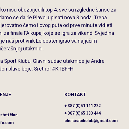
Iako nisu obezbijedili top 4, sve su izgledne šanse za
adamo se da će Plavci upisati nova 3 boda. Treba
jerovatno ćemo i ovog puta od prve minute vidjeti
 za finale FA kupa, koje se igra za vikend. Svježina
 je naš protivnik Leicester igrao sa najjačim
čerašnjoj utakmici.
 Sport Klubu. Glavni sudac utakmice je Andre
ndon plave boje. Sretno! #KTBFFH
ENJE
KONTAKT
+ 387 (0)51 111 222
+ 387 (0)65 333 444
stati član
chelseabihclub@gmail.com
afc.com