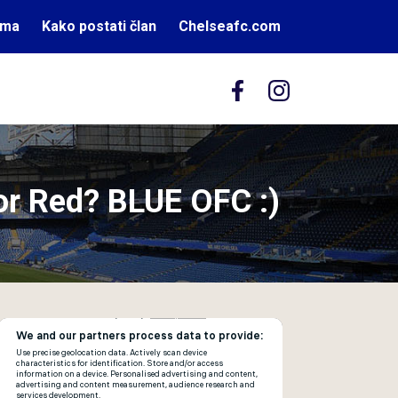
ama
Kako postati član
Chelseafc.com
or Red? BLUE OFC :)