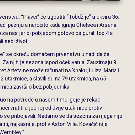
enstvu. “Plavci” će ugostiti “Tobdžije” u okviru 36.
lači pažnju a naročito kada igraju Chelsea i Arsenal.
za nas jer bi pobjedom gotovo osigurali top 4 a
 sebi život.
ije” se okreću domaćem prvenstvu u nadi da će
e. Za njih je sezona ispod očekivanja. Zauzimaju 9.
et Arteta ne može računati na Xhaku, Luiza, Maria i
2 utakmice, a slavili su na 79 utakmica, na 65
kmica završilo bez pobjednika.
uo na povrede u našem timu, gdje je rekao
ći vratiti u jednoj od dvije utakmice protiv
mo se pribojavali. Nadamo se da sezona za njega nije
i, najkasnije, protiv Aston Ville. Kovačić nije
 Wembley.”