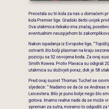
Preostala su tri kola za nas u domaćem prv
kola Premier lige. Gradski derbi uvijek priv
Ova utakmica itekako ima značaj, posebno 
eventualnim neuspjehom bi zakomplikovali
Nakon ispadanja iz Evropske lige, “Topdž
ostvariti što bolji plasman na kraju sezon
poziciju sa 52 osvojena boda. Za ovaj susr
Smith Rowea. Protiv Plavaca su odigrali 20
utakmica su doživjeli poraz, dok je 58 uta
Pred ovaj susret Thomas Tuchel se osvrn
sljedeće: “ Nadamo se da će se Andreas mo
Leicestera. Bilo je puno bolje nego što s
gotova. Imamo realne nade da se može vratit
spreman za sutra, moramo to odgoditi za