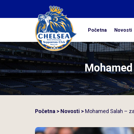
Početna
Početna
Novosti
Novosti
Kolumne
Mohamed S
Galerija
Kontakt
Početna
>
Novosti
>
Mohamed Salah – zaš