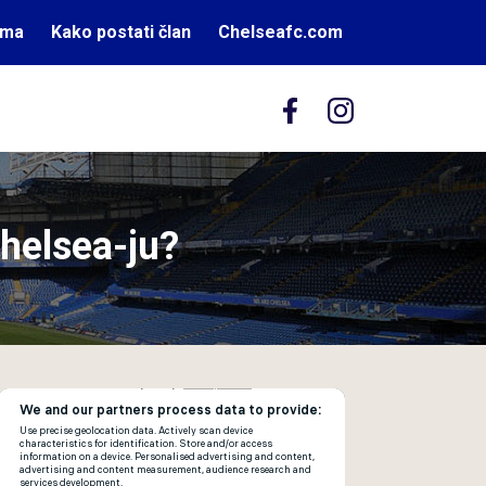
ama
Kako postati član
Chelseafc.com
helsea-ju?