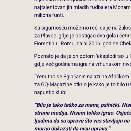
najtalentovanijih mladih fudbalera Moham
miliona funti.
Sa sigurnošću možemo reći da je na žalos
za Plavce, gdje je postigao dva gola i četi
Fiorentinu i Romu, da bi 2016. godine Chel
Poznato je da je on potom ‘eksplodirao’ u R
gdje već godinama igra na vrhunskom niv
Trenutno se Egipćanin nalazi na Afričkom 
za GQ-Magazine otkrio je kako je to bilo 
napustio klub:
“Bilo je tako teško za mene, psihički. 
strane medija. Nisam toliko igrao. Osje
ljudima da su upravu što vas stavljaju na
morao dokazati da nisu upravu.”