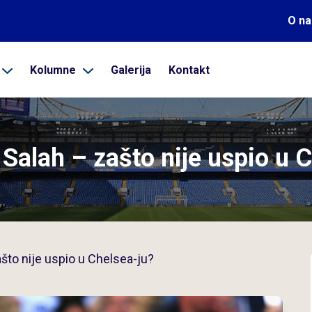
O n
Kolumne
Galerija
Kontakt
alah – zašto nije uspio u C
to nije uspio u Chelsea-ju?