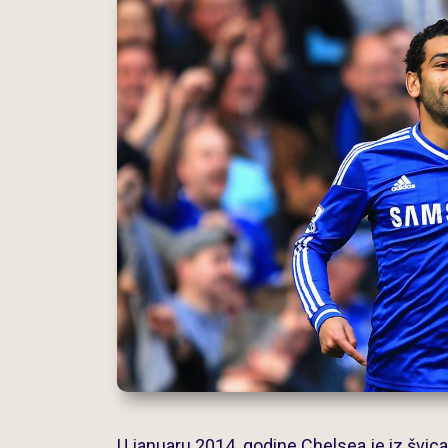
U januaru 2014. godine Chelsea je iz švi