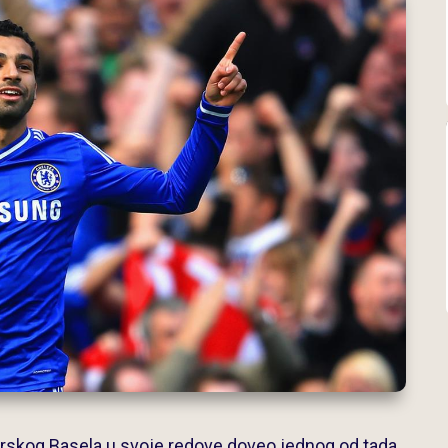
carskog Basela u svoje redove doveo jednog od tada