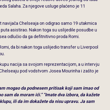
eda Salaha. Za njegove usluge plaćeno je 11
t navijača Chelseaja on odigrao samo 19 utakmica
ri puta asistirao. Nakon toga su uslijedile posudbe u
sea odlučio da ga defitnitivno proda Romi.
omi, da bi nakon toga uslijedio transfer u Liverpool
ou.
kupu nacija sa svojom reprezentacijom, a u intervju
u Chelseaju pod vodstvom Josea Mourinha i zašto je
Nisam mogao da podnesem pritisak koji sam imao od
ćao sam da moram ići.”
“Imate dva izbora, da kažete
 klupu, ili da im dokažete da nisu upravu. Ja sam